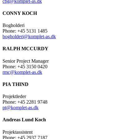
cbg@komplet-as.dk
CONNY KOCH
Bogholderi
Phone: +45 5131 1485
bogholderi@komplet-as.dk
RALPH MCCURDY
Senior Project Manager
Phone: +45 3150 0420
rmc@komplet-as.dk
PIA THIND
Projektleder
Phone: +45 2281 9748
pt@komplet-as.dk
Andreas Lund Koch
Projektassistent
Phone: +45 2937 7187