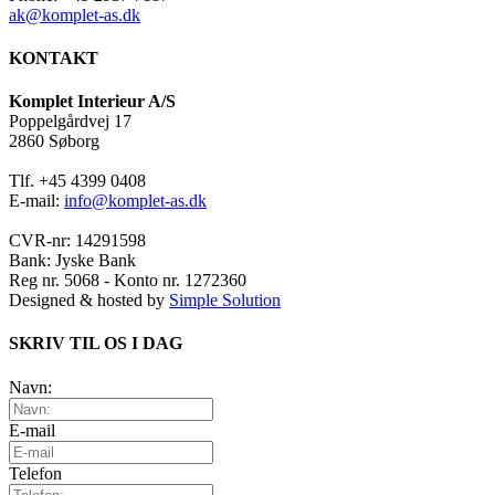
ak@komplet-as.dk
KONTAKT
Komplet Interieur A/S
Poppelgårdvej 17
2860 Søborg
Tlf. +45 4399 0408
E-mail:
info@komplet-as.dk
CVR-nr: 14291598
Bank: Jyske Bank
Reg nr. 5068 - Konto nr. 1272360
Designed & hosted by
Simple Solution
SKRIV TIL OS I DAG
Navn:
E-mail
Telefon