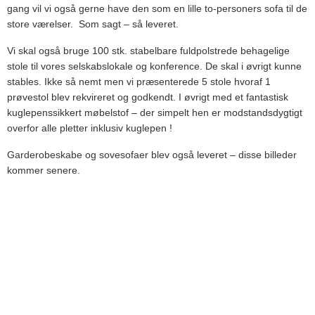
gang vil vi også gerne have den som en lille to-personers sofa til de
store værelser. Som sagt – så leveret.
Vi skal også bruge 100 stk. stabelbare fuldpolstrede behagelige
stole til vores selskabslokale og konference. De skal i øvrigt kunne
stables. Ikke så nemt men vi præsenterede 5 stole hvoraf 1
prøvestol blev rekvireret og godkendt. I øvrigt med et fantastisk
kuglepenssikkert møbelstof – der simpelt hen er modstandsdygtigt
overfor alle pletter inklusiv kuglepen !
Garderobeskabe og sovesofaer blev også leveret – disse billeder
kommer senere.
REFERENCER