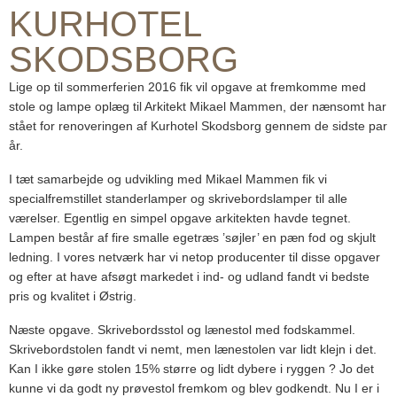
KURHOTEL
SKODSBORG
Lige op til sommerferien 2016 fik vil opgave at fremkomme med
stole og lampe oplæg til Arkitekt Mikael Mammen, der nænsomt har
stået for renoveringen af Kurhotel Skodsborg gennem de sidste par
år.
I tæt samarbejde og udvikling med Mikael Mammen fik vi
specialfremstillet standerlamper og skrivebordslamper til alle
værelser. Egentlig en simpel opgave arkitekten havde tegnet.
Lampen består af fire smalle egetræs ’søjler’ en pæn fod og skjult
ledning. I vores netværk har vi netop producenter til disse opgaver
og efter at have afsøgt markedet i ind- og udland fandt vi bedste
pris og kvalitet i Østrig.
Næste opgave. Skrivebordsstol og lænestol med fodskammel.
Skrivebordstolen fandt vi nemt, men lænestolen var lidt klejn i det.
Kan I ikke gøre stolen 15% større og lidt dybere i ryggen ? Jo det
kunne vi da godt ny prøvestol fremkom og blev godkendt. Nu I er i