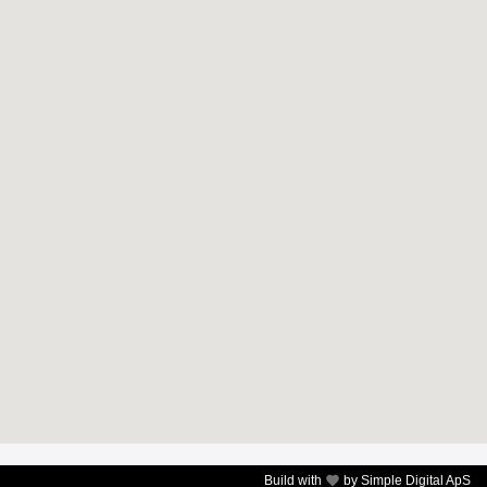
Build with
by
Simple Digital ApS