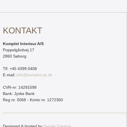
KONTAKT
Komplet Interieur A/S
Poppelgårdvej 17
2860 Søborg
Tlf. +45 4399 0408
E-mail:
info@komplet-as.dk
CVR-nr: 14291598
Bank: Jyske Bank
Reg nr. 5068 - Konto nr. 1272360
Designed & hosted by
Simple Solution