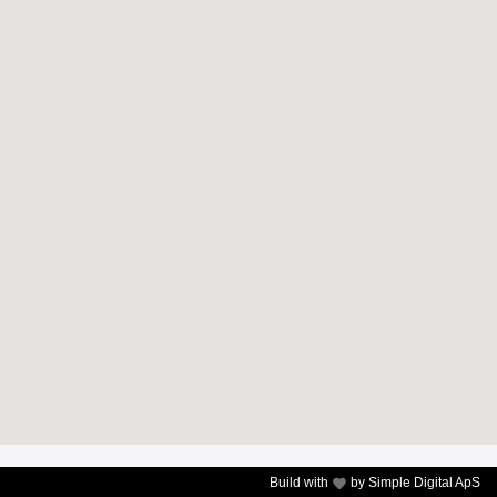
Build with
by
Simple Digital ApS